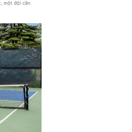
t, một đội cần