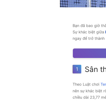
Bạn đã bao giờ thắ
Sự khác biệt giữa
l
ngay để trở thành 
Sân th
1
Theo Luật chơi
Te
nên sự khác biệt r
chiều dài 23,77 mé