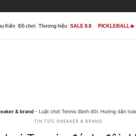
hụ Kiện
Đồ chơi
Thương hiệu
SALE 8.8
PICKLEBALL🔥
neaker & brand
-
Luật chơi Tennis đánh đôi: Hướng dẫn toà
TIN TỨC SNEAKER & BRAND