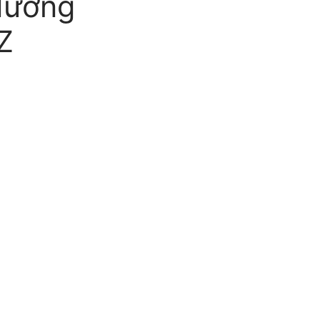
 Hướng
Z