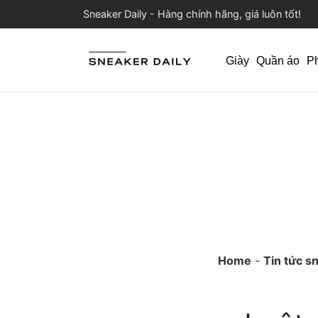
Sneaker Daily - Hàng chính hãng, giá luôn tốt!
Giày
Quần áo
P
Home
-
Tin tức s