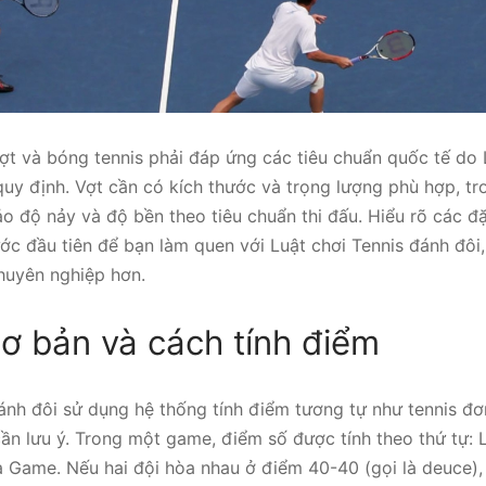
 vợt và bóng tennis phải đáp ứng các tiêu chuẩn quốc tế do
quy định. Vợt cần có kích thước và trọng lượng phù hợp, tr
ảo độ nảy và độ bền theo tiêu chuẩn thi đấu. Hiểu rõ các đ
bước đầu tiên để bạn làm quen với Luật chơi Tennis đánh đôi,
huyên nghiệp hơn.
ơ bản và cách tính điểm
đánh đôi sử dụng hệ thống tính điểm tương tự như tennis đ
ần lưu ý. Trong một game, điểm số được tính theo thứ tự: L
à Game. Nếu hai đội hòa nhau ở điểm 40-40 (gọi là deuce), 