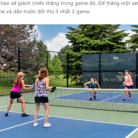
 theo sẽ giành chiến thắng trong game đó. Để thắng một se
me và dẫn trước đối thủ ít nhất 2 game.