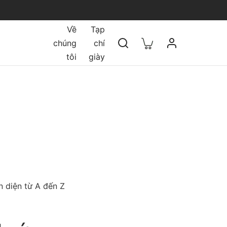
Về
Tạp
chúng
chí
tôi
giày
n diện từ A đến Z