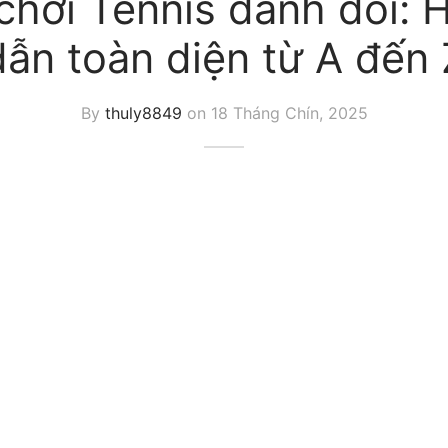
chơi Tennis đánh đôi:
dẫn toàn diện từ A đến 
By
thuly8849
on
18 Tháng Chín, 2025