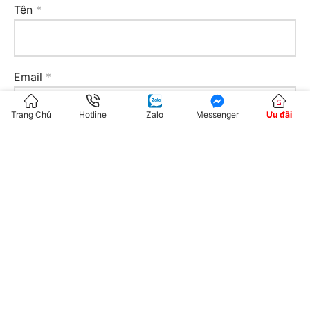
Tên
*
Email
*
Trang Chủ
Hotline
Zalo
Messenger
Ưu đãi
Trang web
Lưu tên của tôi, email, và trang web trong trình
duyệt này cho lần bình luận kế tiếp của tôi.