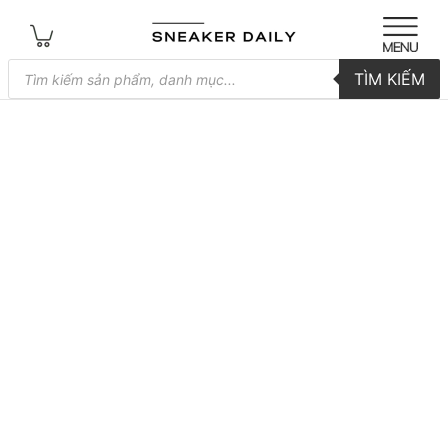
Tìm
TÌM KIẾM
kiếm
sản
phẩm