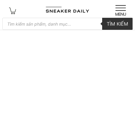
Tìm
TÌM KIẾM
kiếm
sản
phẩm