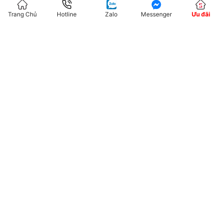
Trang Chủ
Hotline
Zalo
Messenger
Ưu đãi
Trang web
Lưu tên của tôi, email, và trang web trong trình
duyệt này cho lần bình luận kế tiếp của tôi.