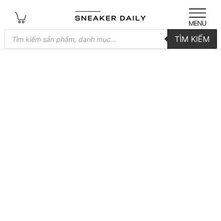
Tìm
TÌM KIẾM
kiếm
sản
phẩm