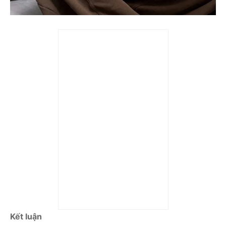
Mô hình Pop Mart The
Monsters ZIMOMO I
Found You Vinyl Plush
Doll 58cm
6941448666258
Kết luận