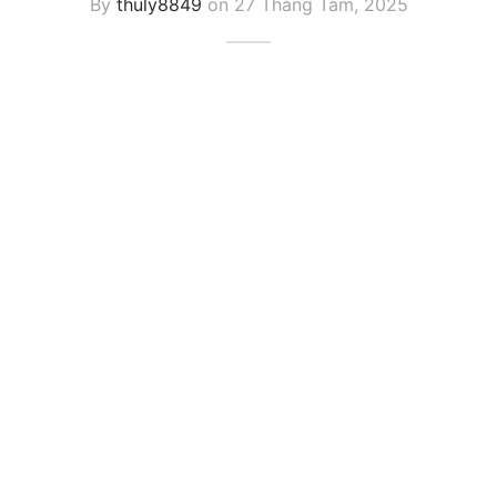
By
thuly8849
on
27 Tháng Tám, 2025