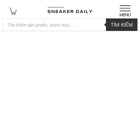
Tìm
TÌM KIẾM
kiếm
sản
phẩm