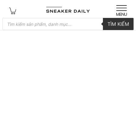
Tìm
TÌM KIẾM
kiếm
sản
phẩm