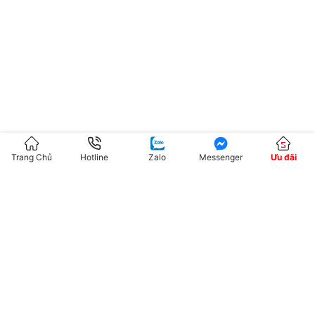
Trang Chủ
Hotline
Zalo
Messenger
Ưu đãi
Trả lời
Email của bạn sẽ không được hiển thị công khai.
Các
trường bắt buộc được đánh dấu
*
Bình luận