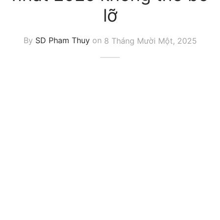
lỡ
By
SD Pham Thuy
on
8 Tháng Mười Một, 2025