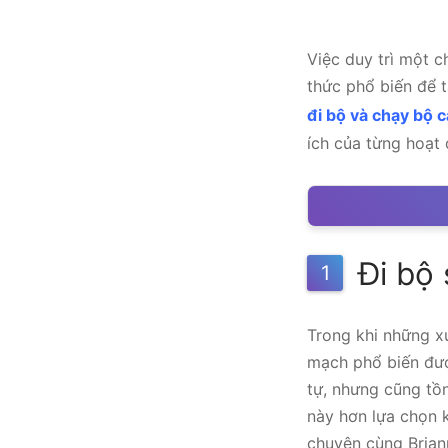
Việc duy trì một c
thức phổ biến để t
đi bộ và chạy bộ c
ích của từng hoạt
Đi bộ 
1
Trong khi những xu
mạch phổ biến được
tự, nhưng cũng tồ
này hơn lựa chọn k
chuyện cùng Briann