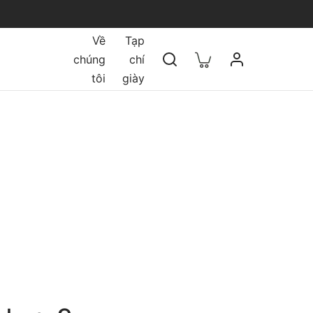
Về
Tạp
chúng
chí
tôi
giày