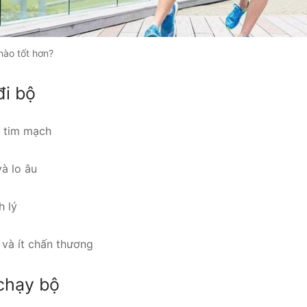
nào tốt hơn?
đi bộ
e tim mạch
à lo âu
h lý
 và ít chấn thương
 chạy bộ