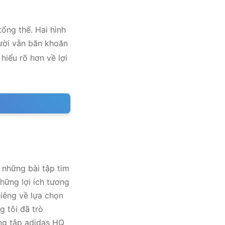
tổng thể. Hai hình
gười vẫn băn khoăn
hiểu rõ hơn về lợi
à những bài tập tim
hững lợi ích tương
hiêng về lựa chọn
g tôi đã trò
òng tập adidas HQ