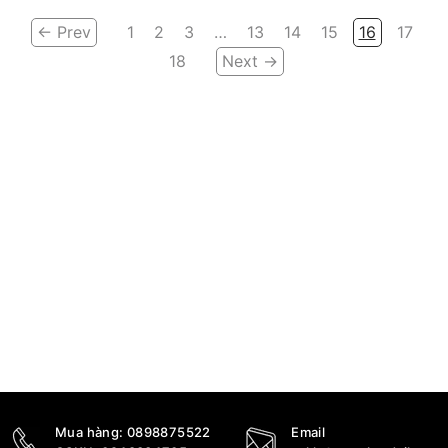
← Prev
1
2
3
…
13
14
15
16
17
18
Next →
Mua hàng:
0898875522
Email