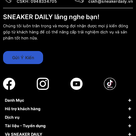
CSKH:
0948334705
cskh@sneakerdaily.vn
SNEAKER DAILY lắng nghe bạn!
Chúng tôi luôn trân trọng và mong đợi nhận được mọi ý kiến đóng
góp từ khách hàng để có thể nâng cấp trải nghiệm dịch vụ và sản
phẩm tốt hơn nữa.
Gửi Ý Kiến
Danh Mục
Sneaker
Hỗ trợ khách hàng
Giày Bóng Rổ
FAQs & Help
Dịch vụ
Giày Nike
Về Fundiin
Tạp chí
Tài liệu - Tuyển dụng
Giày Adidas
Hướng dẫn thanh toán trả sau qua Fundiin
Dịch vụ ký gửi
Đăng ký bản quyền
Về SNEAKER DAILY