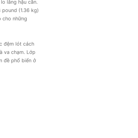
 lo lắng hậu cần.
3 pound (1.36 kg)
p cho những
c đệm lót cách
và va chạm. Lớp
n đề phổ biến ở