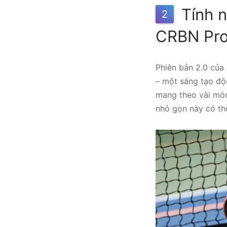
Tính n
2
CRBN Pro
Phiên bản 2.0 của
– một sáng tạo độ
mang theo vài món 
nhỏ gọn này có thể