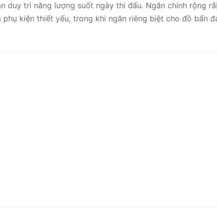
n duy trì năng lượng suốt ngày thi đấu. Ngăn chính rộng rã
 phụ kiện thiết yếu, trong khi ngăn riêng biệt cho đồ bẩn 
all CRBN Pro Team Tour Bag 2.0 ‘Pearl Color’
3.820.000
₫