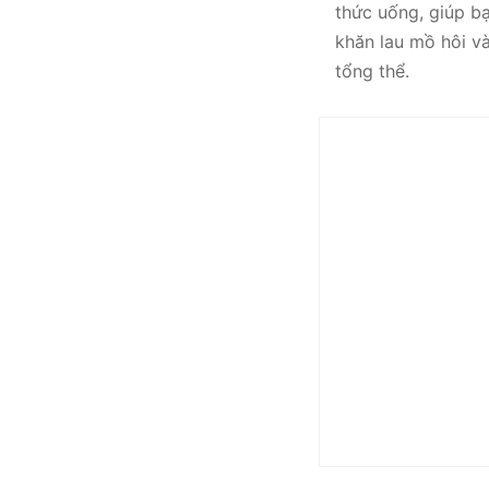
thức uống, giúp bạ
khăn lau mồ hôi và
tổng thể.
Túi Pickleb