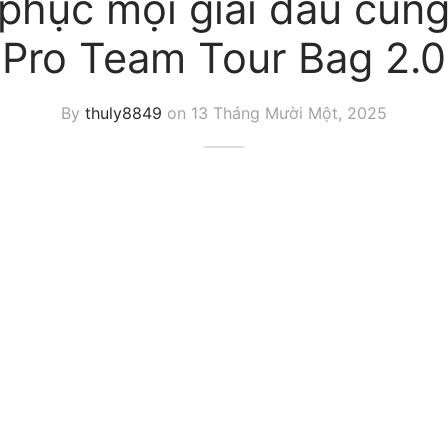
phục mọi giải đấu cù
Pro Team Tour Bag 2.0
By
thuly8849
on
13 Tháng Mười Một, 2025