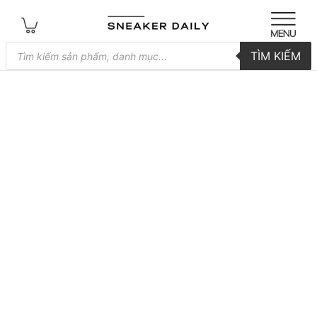
Tìm
TÌM KIẾM
kiếm
sản
phẩm