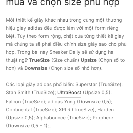
mua và chọn size phù hợp
Mỗi thiết kế giày khác nhau trong cùng một thương
hiệu giày adidas đều được làm với một form riêng
biệt. Tùy theo form rộng, chật của từng thiết kế giày
mà chúng ta sẽ phải điều chỉnh size giày sao cho phù
hợp. Trong bài này Sneaker Daily sẽ sử dụng hai
thuật ngữ
TrueSize
(Size chuẩn)
Upsize
(Chọn số to
hơn) và
Downsize
(Chọn size số nhỏ hơn).
Các loại giày adidas phổ biến: Superstar (TrueSize);
Stan Smith (TrueSize);
UltraBoost
(Upsize 0,5);
Falcon (TrueSize); adidas Yung (Downsize 0,5);
Continental (TrueSize); XPLR (TrueSize), Harden
(Upsize 0,5); Alphabounce (TrueSize); Prophere
(Downsize 0,5 – 1);…