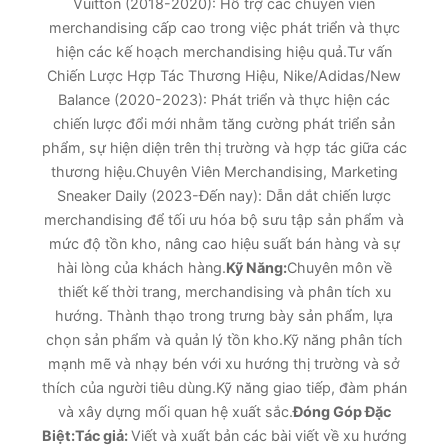
Vuitton (2018-2020): Hỗ trợ các chuyên viên
merchandising cấp cao trong việc phát triển và thực
hiện các kế hoạch merchandising hiệu quả.Tư vấn
Chiến Lược Hợp Tác Thương Hiệu, Nike/Adidas/New
Balance (2020-2023): Phát triển và thực hiện các
chiến lược đổi mới nhằm tăng cường phát triển sản
phẩm, sự hiện diện trên thị trường và hợp tác giữa các
thương hiệu.Chuyên Viên Merchandising, Marketing
Sneaker Daily (2023-Đến nay): Dẫn dắt chiến lược
merchandising để tối ưu hóa bộ sưu tập sản phẩm và
mức độ tồn kho, nâng cao hiệu suất bán hàng và sự
hài lòng của khách hàng.
Kỹ Năng:
Chuyên môn về
thiết kế thời trang, merchandising và phân tích xu
hướng. Thành thạo trong trưng bày sản phẩm, lựa
chọn sản phẩm và quản lý tồn kho.Kỹ năng phân tích
mạnh mẽ và nhạy bén với xu hướng thị trường và sở
thích của người tiêu dùng.Kỹ năng giao tiếp, đàm phán
và xây dựng mối quan hệ xuất sắc.
Đóng Góp Đặc
Biệt:
Tác giả:
Viết và xuất bản các bài viết về xu hướng