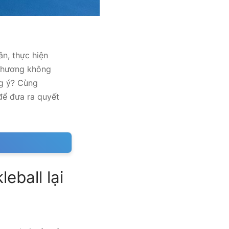
ân, thực hiện
 thương không
ng ý? Cùng
để đưa ra quyết
leball lại