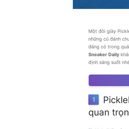
Một đôi giày Pickl
những cú đánh chu
đáng có trong quá
Sneaker Daily
khám
định sáng suốt nhé
Pickleb
1
quan trọ