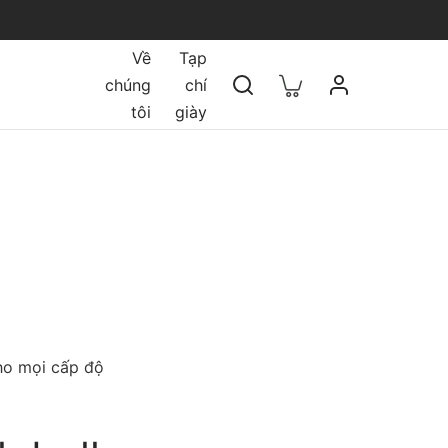
Về
Tạp
chúng
chí
tôi
giày
cho mọi cấp độ