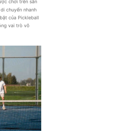
ược chơi trên sân
i di chuyển nhanh
bật của Pickleball
óng vai trò vô