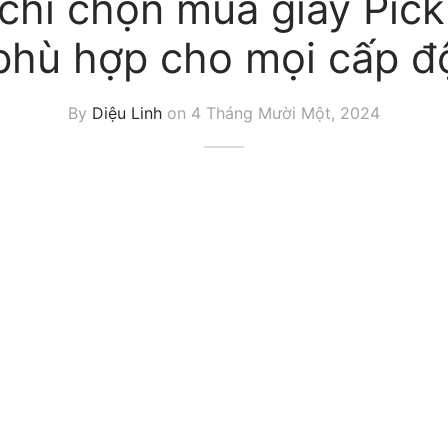
chí chọn mua giày Pick
phù hợp cho mọi cấp đ
By
Diệu Linh
on
4 Tháng Mười Một, 2024