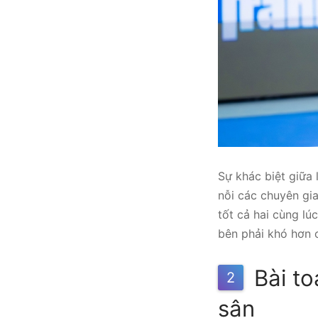
Sự khác biệt giữa l
nỗi các chuyên gia
tốt cả hai cùng lúc
bên phải khó hơn 
Bài to
2
sân