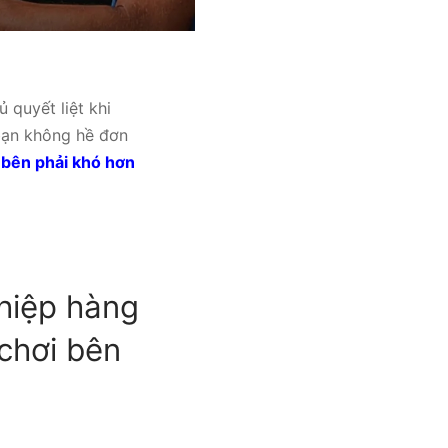
 quyết liệt khi
 bạn không hề đơn
l bên phải khó hơn
hiệp hàng
 chơi bên