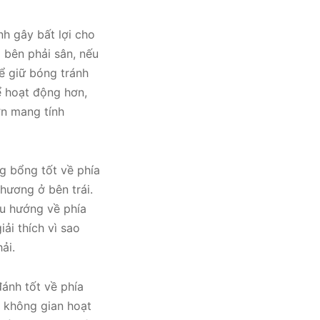
nh gây bất lợi cho
 bên phải sân, nếu
ể giữ bóng tránh
ể hoạt động hơn,
ơn mang tính
ng bổng tốt về phía
hương ở bên trái.
ều hướng về phía
iải thích vì sao
ải.
đánh tốt về phía
o không gian hoạt