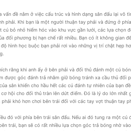
vấn đề nằm ở việc cấu trúc và hình dạng sân đấu lại vô tì
h phải. Khi bạn là một người thuận tay phải và đứng ở phía
ột cú bỏ nhỏ hiểm hóc vào khu vực gần lưới, các lựa chọn đ
a đối phương bị hạn chế rất nhiều. Bạn có ít không gian đ
độ hình học buộc bạn phải rơi vào những vị trí chật hẹp h
g.
hích rằng khi anh ấy ở bên phải và đối thủ đánh một cú bó
ìm được góc đánh trả nhằm giữ bóng tránh xa cầu thủ đối p
 của sân khiến cho hầu hết các cú đánh tự nhiên của bạn đ
cơ hội cho đối thủ tràn lên dứt điểm. Đó là lý do lớn nhất g
n phải khó hơn chơi bên trái đối với các tay vợt thuận tay ph
ều đó với phía bên trái sân đấu. Nếu ai đó tung ra một cú 
ên trái, bạn sẽ có rất nhiều lựa chọn góc trả bóng nhờ và