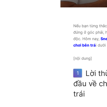
Nếu bạn từng thắc 
đứng ở góc phải, 
độc. Hôm nay,
Sne
chơi bên trá
i dưới
[nội dung]
Lời th
1
đầu về ch
trái