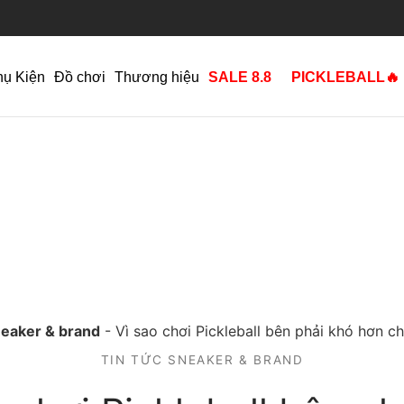
hụ Kiện
Đồ chơi
Thương hiệu
SALE 8.8
PICKLEBALL🔥
neaker & brand
-
Vì sao chơi Pickleball bên phải khó hơn ch
TIN TỨC SNEAKER & BRAND