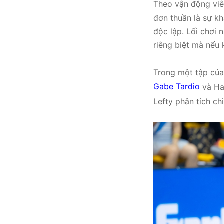
Theo vận động vi
đơn thuần là sự k
độc lập. Lối chơi 
riêng biệt mà nếu 
Trong một tập của
Gabe Tardio
và Hay
Lefty phân tích ch