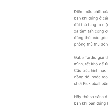
Điểm mấu chốt của 
bạn khi đứng ở cán
đối thủ tung ra m
xa tầm tấn công củ
đồng thời các góc 
phòng thủ thụ độn
Gabe Tardio giải t
mình, rất khó để t
Cấu trúc hình học
đồng đội hoặc tạo 
chơi Pickleball bê
Hãy thử so sánh đi
bạn khi bạn đứng b