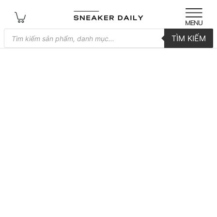
Tìm
TÌM KIẾM
kiếm
sản
phẩm