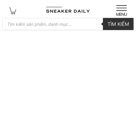
Tìm
TÌM KIẾM
kiếm
sản
phẩm