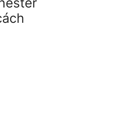
hester
cách