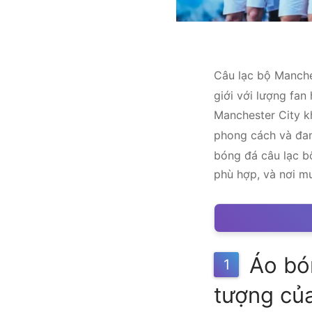
Câu lạc bộ Manche
giới với lượng fa
Manchester City kh
phong cách và đam
bóng đá câu lạc b
phù hợp, và nơi mu
Áo bón
1
tượng củ