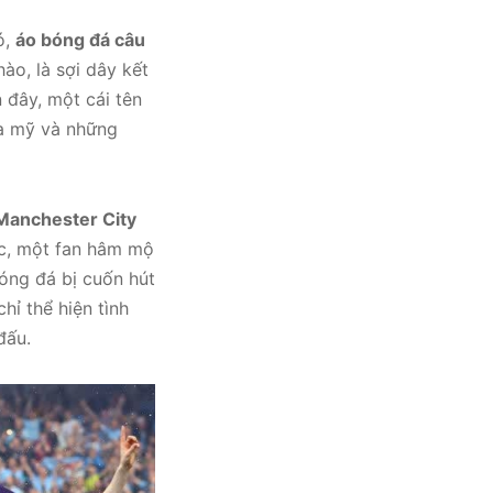
ó,
áo bóng đá câu
ào, là sợi dây kết
 đây, một cái tên
oa mỹ và những
 Manchester City
ực, một fan hâm mộ
óng đá bị cuốn hút
hỉ thể hiện tình
đấu.