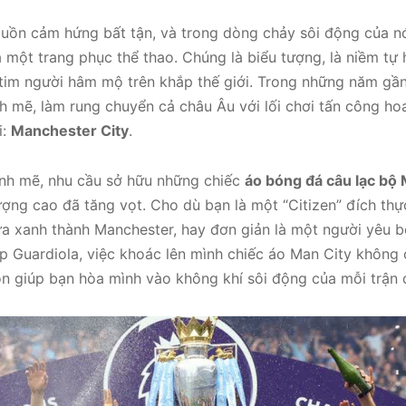
guồn cảm hứng bất tận, và trong dòng chảy sôi động của n
 một trang phục thể thao. Chúng là biểu tượng, là niềm tự h
i tim người hâm mộ trên khắp thế giới. Trong những năm gần
 mẽ, làm rung chuyển cả châu Âu với lối chơi tấn công h
i:
Manchester City
.
ạnh mẽ, nhu cầu sở hữu những chiếc
áo bóng đá câu lạc bộ
lượng cao đã tăng vọt. Cho dù bạn là một “Citizen” đích th
ửa xanh thành Manchester, hay đơn giản là một người yêu b
ep Guardiola, việc khoác lên mình chiếc áo Man City không c
òn giúp bạn hòa mình vào không khí sôi động của mỗi trận 