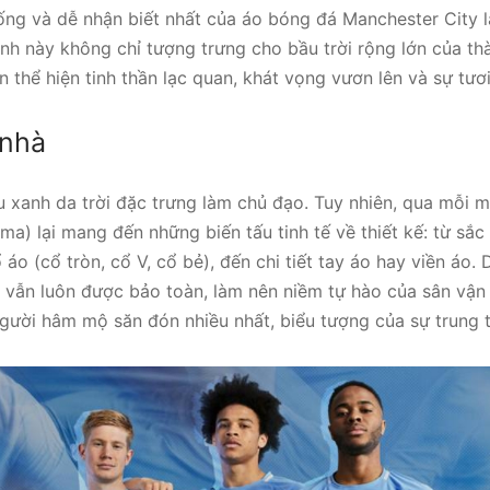
ống và dễ nhận biết nhất của áo bóng đá Manchester City l
anh này không chỉ tượng trưng cho bầu trời rộng lớn của t
thể hiện tinh thần lạc quan, khát vọng vươn lên và sự tươi
 nhà
 xanh da trời đặc trưng làm chủ đạo. Tuy nhiên, qua mỗi mù
uma) lại mang đến những biến tấu tinh tế về thiết kế: từ sắc
 áo (cổ tròn, cổ V, cổ bẻ), đến chi tiết tay áo hay viền áo. 
” vẫn luôn được bảo toàn, làm nên niềm tự hào của sân vận
người hâm mộ săn đón nhiều nhất, biểu tượng của sự trung 