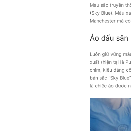
Màu sắc truyền th
(Sky Blue). Màu x
Manchester mà còn 
Áo đấu sân
Luôn giữ vững màu
xuất (hiện tại là P
chìm, kiểu dáng cổ
bản sắc “Sky Blue
là chiếc áo được 