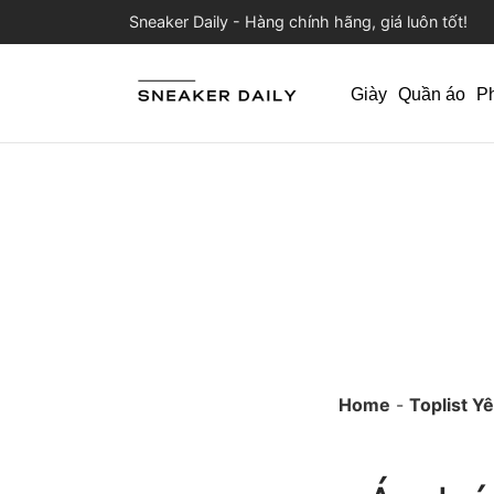
Sneaker Daily - Hàng chính hãng, giá luôn tốt!
Giày
Quần áo
P
Home
-
Toplist Y