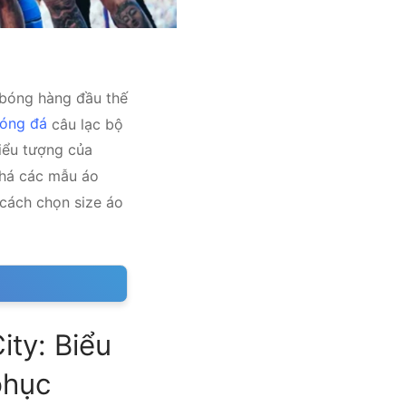
 bóng hàng đầu thế
óng đá
câu lạc bộ
biểu tượng của
há các mẫu áo
 cách chọn size áo
ty: Biểu
phục