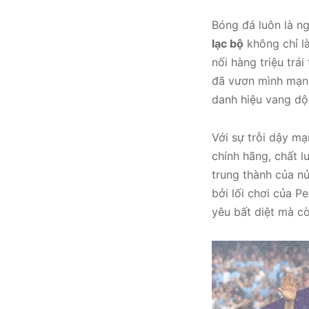
Bóng đá luôn là n
lạc bộ
không chỉ là
nối hàng triệu trá
đã vươn mình mạnh
danh hiệu vang dộ
Với sự trỗi dậy m
chính hãng, chất 
trung thành của n
bởi lối chơi của P
yêu bất diệt mà c