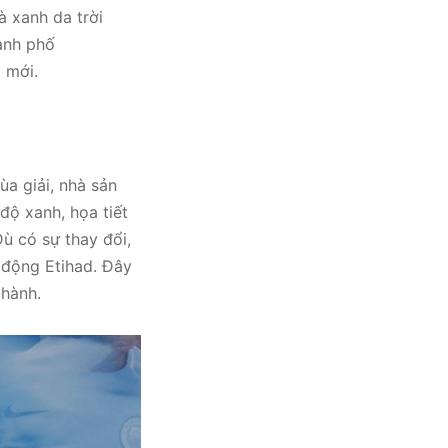
à xanh da trời
hành phố
 mới.
a giải, nhà sản
 độ xanh, họa tiết
Dù có sự thay đổi,
 động Etihad. Đây
thành.