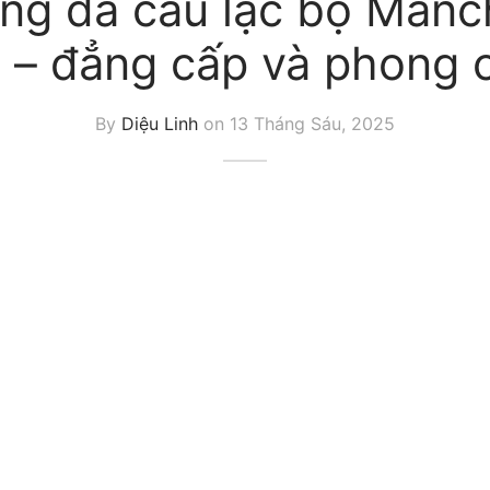
ng đá câu lạc bộ Manc
y – đẳng cấp và phong 
By
Diệu Linh
on
13 Tháng Sáu, 2025