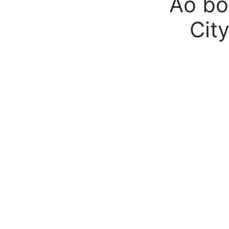
Áo bó
Cit