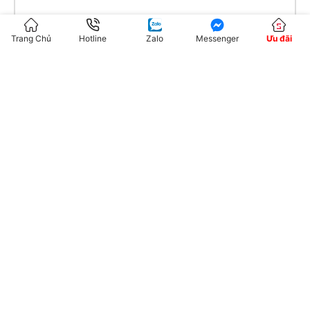
Trang Chủ
Hotline
Zalo
Messenger
Ưu đãi
Tên
*
Email
*
Trang web
Lưu tên của tôi, email, và trang web trong trình
duyệt này cho lần bình luận kế tiếp của tôi.