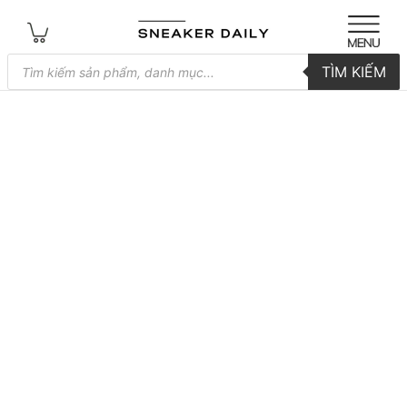
Tìm
TÌM KIẾM
kiếm
sản
phẩm