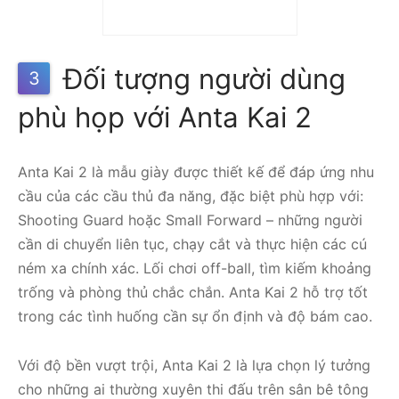
MUSE ANTA 1125B1110S-
2
3.699.000
₫
3.390.000
₫
Đối tượng người dùng
3
phù họp với Anta Kai 2
Anta Kai 2 là mẫu giày được thiết kế để đáp ứng nhu
cầu của các cầu thủ đa năng, đặc biệt phù hợp với:
Shooting Guard hoặc Small Forward – những người
cần di chuyển liên tục, chạy cắt và thực hiện các cú
ném xa chính xác. Lối chơi off-ball, tìm kiếm khoảng
trống và phòng thủ chắc chắn. Anta Kai 2 hỗ trợ tốt
trong các tình huống cần sự ổn định và độ bám cao.
Với độ bền vượt trội, Anta Kai 2 là lựa chọn lý tưởng
cho những ai thường xuyên thi đấu trên sân bê tông