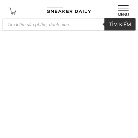
Tìm
TÌM KIẾM
kiếm
sản
phẩm