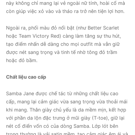
này không chỉ mang lại vẻ ngoài nữ tính, hoài cổ mà
còn giúp việc xỏ vào và tháo ra trở nên tiện lợi hơn.
Ngoài ra, phối màu đỏ nổi bật (như Better Scarlet
hoặc Team Victory Red) càng làm tăng sự thu hút,
tạo điểm nhấn dễ dàng cho mọi outfit mà vẫn giữ
được nét sang trọng và tinh tế nhờ tông đỏ trầm
hoặc đỏ bầm.
Chất liệu cao cấp
Samba Jane được chế tác từ những chất liệu cao
cấp, mang lại cảm giác vừa sang trọng vừa thoải mái
khi mang. Thân giày chủ yếu là da mềm mịn, kết hợp
với phần da lộn đặc trưng ở mũi giày (T-toe), giữ lại
nét cổ điển vốn có của dòng Samba. Lớp lót bên
trong thường là vải satin mềm, tạo cảm giác êm ái và