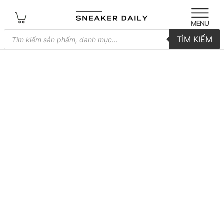
Tìm
TÌM KIẾM
kiếm
sản
phẩm