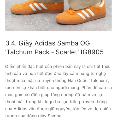
3.4. Giày Adidas Samba OG
‘Talchum Pack ‑ Scarlet’ IG8905
Điểm nhấn đặc biệt của phiên bản này là chi tiết thêu
tinh xảo và họa tiết độc đáo lấy cảm hứng từ nghệ
thuật múa mặt nạ truyền thống Hàn Quốc “Talchum”,
tạo nên sự khác biệt cho người mang. Phần đế cao su
màu gum cổ điển giúp tăng cường độ bám và sự
thoải mái, trong khi logo ba sọc trắng truyền thống
của Adidas vẫn được giữ nguyên, tôn lên vẻ đẹp biểu
tượng của dòng giày Samba.