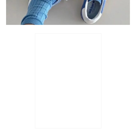
Trả góp 0%
Giày adidas Gazelle
Indoor ‘Blue Fusion Gum’
(WMNS) HQ8717