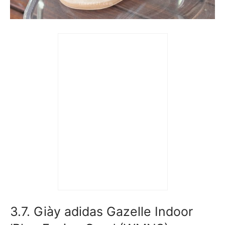
Giày adidas Gazelle
Indoor ‘Magic Beige’
(WMNS) IH5482
2.890.000
₫
3.7. Giày adidas Gazelle Indoor