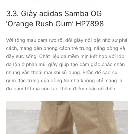
‘Maroon’ (WMNS) ID0477
2.690.000
₫
3.3. Giày adidas Samba OG
‘Orange Rush Gum’ HP7898
Với tông màu cam rực rỡ, đôi giày nổi bật nhờ sự phá
cách, mang đến phong cách trẻ trung, năng động và
đầy sức sống. Chất liệu da mềm mịn kết hợp với lớp
da lộn ở phần mũi giày giúp tạo cảm giác chắc chắn
nhưng vẫn thoải mái khi sử dụng. Phần đế cao su
gum đặc trưng của dòng Samba không chỉ mang lại
độ bám tốt mà còn tạo thêm điểm nhấn cổ điển.