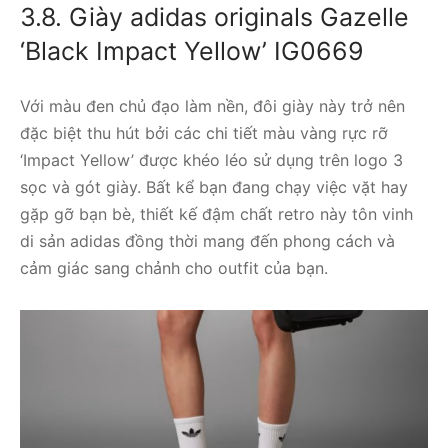
5.090.000
₫
3.8. Giày adidas originals Gazelle
‘Black Impact Yellow’ IG0669
Với màu đen chủ đạo làm nền, đôi giày này trở nên
đặc biệt thu hút bởi các chi tiết màu vàng rực rỡ
‘Impact Yellow’ được khéo léo sử dụng trên logo 3
sọc và gót giày. Bất kể bạn đang chạy việc vặt hay
gặp gỡ bạn bè, thiết kế đậm chất retro này tôn vinh
di sản adidas đồng thời mang đến phong cách và
cảm giác sang chảnh cho outfit của bạn.