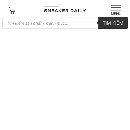
Tìm
TÌM KIẾM
kiếm
sản
phẩm