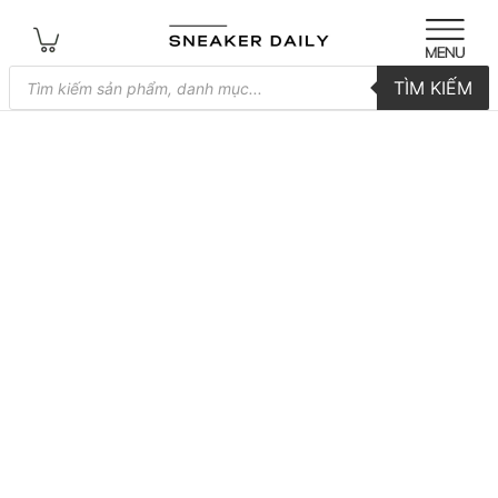
Tìm
TÌM KIẾM
kiếm
sản
phẩm