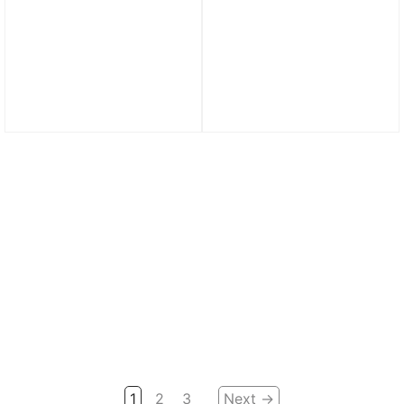
Giày Tennis/Pickleball
Giày Tennis/Pickleball
Nike Court Air Zoom
Nike Vapor Lite 3 HC
Vapor 11 ‘Smoke Grey’
‘Glacier Blue’ FZ2156-400
DR6966-005
2.690.000
₫
3.990.000
₫
1
2
3
Next →