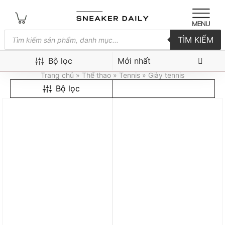
Tìm
TÌM KIẾM
kiếm
sản
Giày tennis
phẩm
Bộ lọc
Trang chủ
»
Thể thao
»
Tennis
» Giày tennis
Bộ lọc
Trả góp 0%
Mẫu mới
Trả góp 0%