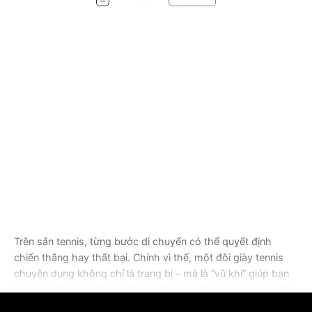
Trên sân tennis, từng bước di chuyển có thể quyết định
chiến thắng hay thất bại. Chính vì thế, một đôi giày tennis
chuyên dụng không chỉ là trang bị – mà là “vũ khí” giúp bạn
bứt phá. Sneaker Daily hiểu rõ điều đó. Chúng tôi mang đến
bộ sưu tập giày đánh tennis chính hãng từ những thương