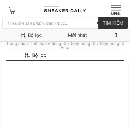
Tìm
TÌM KIẾM
kiếm
sản
Giày bóng rổ Anta
phẩm
Bộ lọc
Trang chủ
»
Thể thao
»
Bóng rổ
»
Giày bóng rổ
» Giày bóng rổ
Anta
Bộ lọc