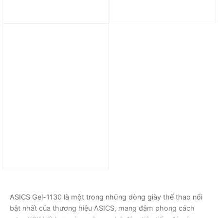
Giày ASICS Gel-1130
Giày Asics Gel 1130
‘White Green Apple’
‘White Cloud Grey’
1203A609-105
1201A256-118
2.599.000
₫
2.599.000
₫
Giày Asics Gel 1130
‘Peppermint Menthol
Pack’ 1202A164-200
2.599.000
₫
ASICS Gel-1130 là một trong những dòng giày thể thao nổi
bật nhất của thương hiệu ASICS, mang đậm phong cách