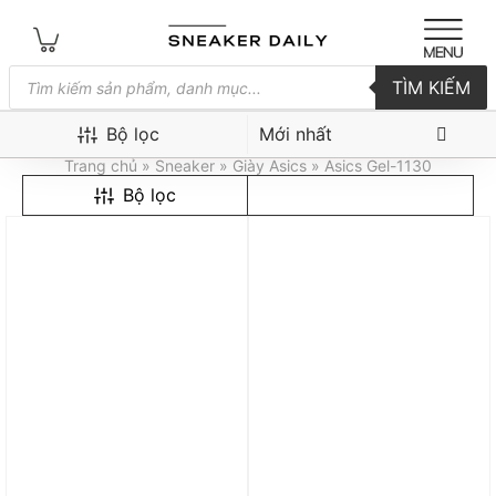
Tìm
TÌM KIẾM
kiếm
sản
Asics Gel-1130
phẩm
Bộ lọc
Trang chủ
»
Sneaker
»
Giày Asics
» Asics Gel-1130
Bộ lọc