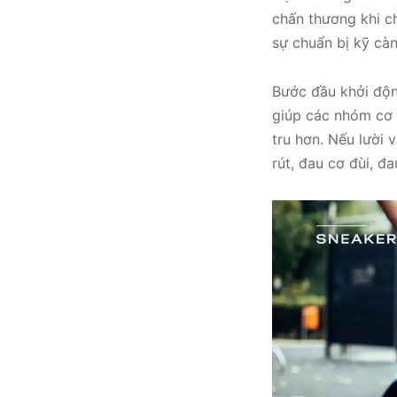
chấn thương khi c
sự chuẩn bị kỹ càn
Bước đầu khởi độn
giúp các nhóm cơ 
tru hơn. Nếu lười
rút, đau cơ đùi, đ