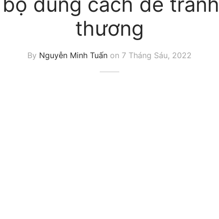
bộ đúng cách để trán
thương
By
Nguyễn Minh Tuấn
on
7 Tháng Sáu, 2022