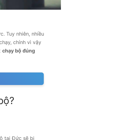
. Tuy nhiên, nhiều
chạy, chính vì vậy
t
chạy bộ đúng
 bộ?
 tại Đức sẽ bị