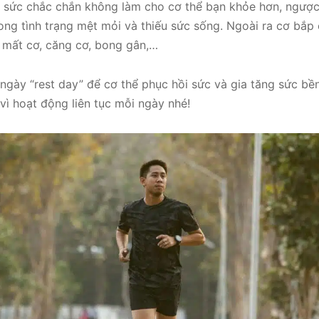
á sức chắc chắn không làm cho cơ thể bạn khỏe hơn, ngược 
trong tình trạng mệt mỏi và thiếu sức sống. Ngoài ra cơ bắ
g mất cơ, căng cơ, bong gân,…
ngày “rest day” để cơ thể phục hồi sức và gia tăng sức bền
 vì hoạt động liên tục mỗi ngày nhé!