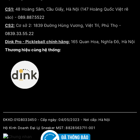
Lego
Chính sách giao hàng/Kiểm hàng
Đăng ký Cộng Tác Viên Bán Hàng
Cam kết mua sắm
CS1:
48 Hoàng Sâm, Cầu Giấy, Hà Nội (147 Hoàng Quốc Việt rẽ
Chính sách bảo hành
Hợp tác NCC
vào) -
089.887.5522
Chính sách thanh toán
Chính sách đại lý
CS2:
Cơ sở 2: 1839 Đường Hùng Vương, Việt Trì, Phú Thọ -
Điều khoản dịch vụ
0839.33.55.22
Chính sách bảo mật
Dink Pro - Pickleball chính hãng:
165 Quan Hoa, Nghĩa Đô, Hà Nội
Kiểm tra tình trạng đơn hàng
Thương hiệu cùng hệ thống:
ĐKKD:01G8033450 - Cấp ngày: 04/05/2023 - Nơi cấp: Hà Nội
Hộ Kinh Doanh Đại Lý Sneaker MST: 8828563711-001