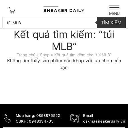
Tìm
TÌM KIẾM
kiếm
sản
Kết quả tìm kiếm: “túi
phẩm
MLB”
Trang chủ
»
Shop
» Kết quả tìm kiếm cho “túi MLB”
Không tìm thấy sản phẩm nào khớp với lựa chọn của
bạn.
Mua hàng:
0898875522
Email
CSKH:
0948334705
cskh@sneakerdaily.vn