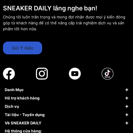
SNEAKER DAILY lắng nghe bạn!
Chúng tôi luôn trân trọng và mong đợi nhận được mọi ý kiến đóng
góp từ khách hàng để có thể nâng cấp trải nghiệm dịch vụ và sản
phẩm tốt hơn nữa.
Gửi Ý Kiến
Danh Mục
Sneaker
Hỗ trợ khách hàng
Giày Bóng Rổ
FAQs & Help
Dịch vụ
Giày Nike
Về Fundiin
Tạp chí
Tài liệu - Tuyển dụng
Giày Adidas
Hướng dẫn thanh toán trả sau qua Fundiin
Dịch vụ ký gửi
Đăng ký bản quyền
Về SNEAKER DAILY
Giày Peak
Chính sách đổi trả/Hoàn tiền
Tuyển dụng
Câu chuyện về SNEAKER DAILY
Hệ thống cửa hàng: