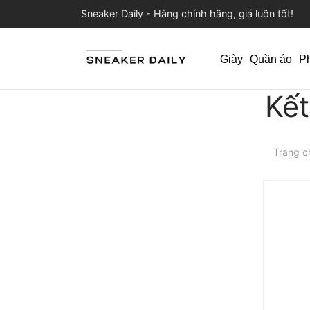
Sneaker Daily - Hàng chính hãng, giá luôn tốt!
Giày
Quần áo
P
Kết
Trang c
Trả gó