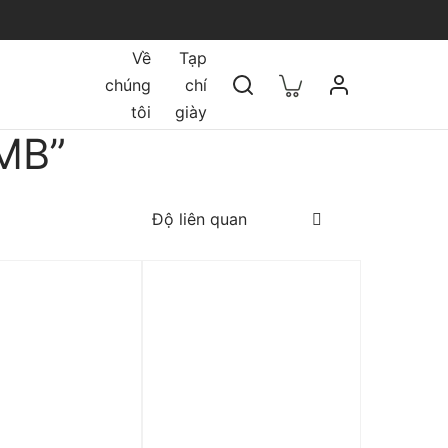
Về
Tạp
chúng
chí
tôi
giày
 MB”
 0%
Trả góp 0%