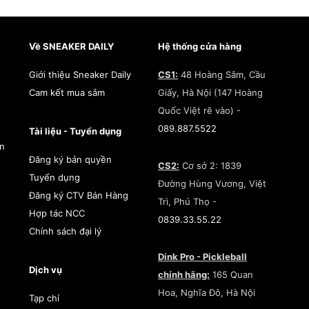
Về SNEAKER DAILY
Hệ thống cửa hàng
Giới thiệu Sneaker Daily
CS1:
48 Hoàng Sâm, Cầu
Cam kết mua sắm
Giấy, Hà Nội (147 Hoàng
Quốc Việt rẽ vào) -
089.887.5522
Tài liệu - Tuyển dụng
àn
Đăng ký bản quyền
CS2:
Cơ sở 2: 1839
Tuyển dụng
Đường Hùng Vương, Việt
Đăng ký CTV Bán Hàng
Trì, Phú Thọ -
Hợp tác NCC
0839.33.55.22
Chính sách đại lý
Dink Pro - Pickleball
Dịch vụ
chính hãng:
165 Quan
Hoa, Nghĩa Đô, Hà Nội
Tạp chí