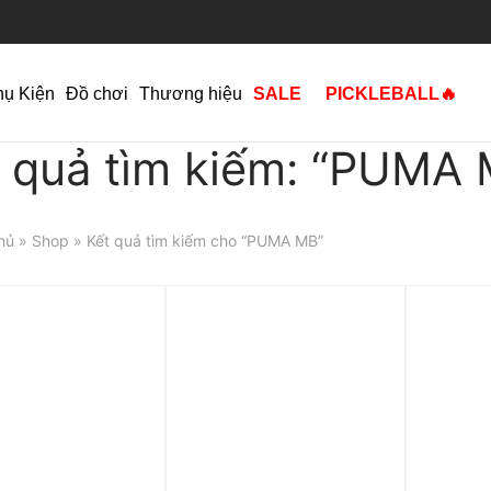
hụ Kiện
Đồ chơi
Thương hiệu
SALE
PICKLEBALL🔥
 quả tìm kiếm: “PUMA
hủ
»
Shop
» Kết quả tìm kiếm cho “PUMA MB”
p 0%
Trả góp 0%
Trả góp