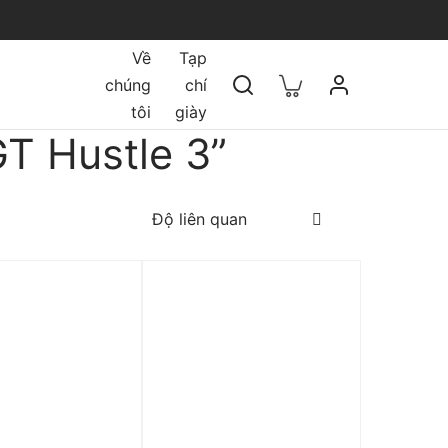
Về
Tạp
chúng
chí
tôi
giày
GT Hustle 3”
 0%
Trả góp 0%