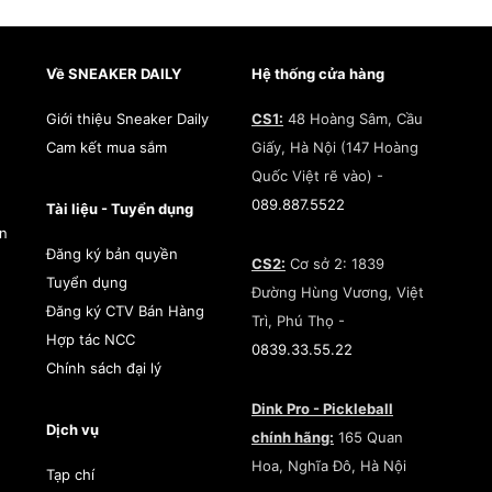
Về SNEAKER DAILY
Hệ thống cửa hàng
Giới thiệu Sneaker Daily
CS1:
48 Hoàng Sâm, Cầu
Cam kết mua sắm
Giấy, Hà Nội (147 Hoàng
Quốc Việt rẽ vào) -
089.887.5522
Tài liệu - Tuyển dụng
àn
Đăng ký bản quyền
CS2:
Cơ sở 2: 1839
Tuyển dụng
Đường Hùng Vương, Việt
Đăng ký CTV Bán Hàng
Trì, Phú Thọ -
Hợp tác NCC
0839.33.55.22
Chính sách đại lý
Dink Pro - Pickleball
Dịch vụ
chính hãng:
165 Quan
Hoa, Nghĩa Đô, Hà Nội
Tạp chí