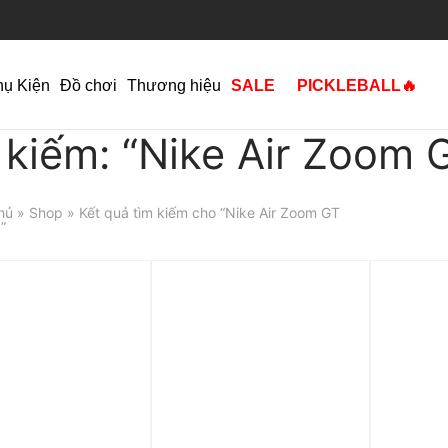
hụ Kiện
Đồ chơi
Thương hiệu
SALE
PICKLEBALL🔥
 kiếm: “Nike Air Zoom 
hủ
»
Shop
» Kết quả tìm kiếm cho “Nike Air Zoom GT
”
p 0%
Trả góp 0%
Trả góp