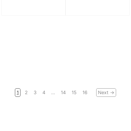
Túi Li-Ning cầu lông
Túi Li-Ning cầu lông
ABJR018-2
ABJS023-1
1.850.000
₫
1.250.000
₫
1
2
3
4
…
14
15
16
Next →