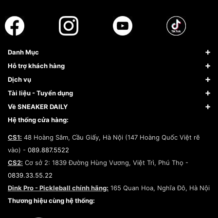
Danh Mục
Sneaker
Hỗ trợ khách hàng
Giày Bóng Rổ
FAQs & Help
Dịch vụ
Giày Nike
Về Fundiin
Tạp chí
Tài liệu - Tuyển dụng
Giày Adidas
Hướng dẫn thanh toán trả sau qua Fundiin
Dịch vụ ký gửi
Đăng ký bản quyền
Về SNEAKER DAILY
Giày Peak
Chính sách đổi trả/Hoàn tiền
Tuyển dụng
Câu chuyện về SNEAKER DAILY
Hệ thống cửa hàng:
Lego
Chính sách giao hàng/Kiểm hàng
Đăng ký Cộng Tác Viên Bán Hàng
Cam kết mua sắm
CS1:
48 Hoàng Sâm, Cầu Giấy, Hà Nội (147 Hoàng Quốc Việt rẽ
Chính sách bảo hành
Hợp tác NCC
vào) -
089.887.5522
Chính sách thanh toán
Chính sách đại lý
CS2:
Cơ sở 2: 1839 Đường Hùng Vương, Việt Trì, Phú Thọ -
Điều khoản dịch vụ
0839.33.55.22
Chính sách bảo mật
Dink Pro - Pickleball chính hãng:
165 Quan Hoa, Nghĩa Đô, Hà Nội
Kiểm tra tình trạng đơn hàng
Thương hiệu cùng hệ thống: