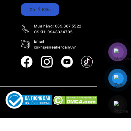
Gửi Ý Kiến
Mua hàng:
089.887.5522
CSKH:
0948334705
Email
cskh@sneakerdaily.vn