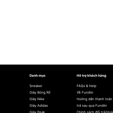
Danh mục
Hỗ trợ khách hàng
Sneaker
FAQs & Help
Giày Bóng Rổ
Về Fundiin
Giày Nike
Hướng dẫn thanh toán
Giày Adidas
trả sau qua Fundiin
Giày Peak
Chính sách đổi trả/Ho