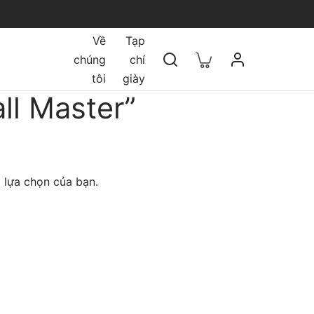
Về
Tạp
chúng
chí
tôi
giày
ll Master”
 lựa chọn của bạn.