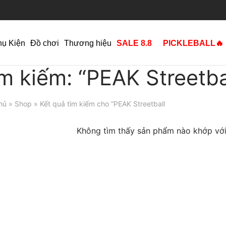
hụ Kiện
Đồ chơi
Thương hiệu
SALE 8.8
PICKLEBALL🔥
ìm kiếm: “PEAK Streetba
hủ
»
Shop
» Kết quả tìm kiếm cho “PEAK Streetball
Không tìm thấy sản phẩm nào khớp với