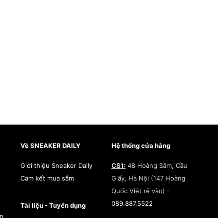
Về SNEAKER DAILY
Hệ thống cửa hàng
Giới thiệu Sneaker Daily
CS1:
48 Hoàng Sâm, Cầu
Cam kết mua sắm
Giấy, Hà Nội (147 Hoàng
Quốc Việt rẽ vào) -
089.887.5522
Tài liệu - Tuyển dụng
àn