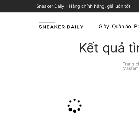
Sneaker Daily - Hàng chính hãng, giá luôn tốt!
Giày
Quần áo
P
Kết quả t
Trang c
Master”